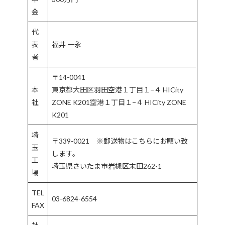
金
代
表
福井 一永
者
〒14-0041
本
東京都大田区羽田空港１丁目１−４ HICity
社
ZONE K201空港１丁目１−４ HICity ZONE
K201
埼
〒339-0021 ※郵送物はこちらにお願い致
玉
します。
工
埼玉県さいたま市岩槻区末田262-1
場
TEL
03-6824-6554
FAX